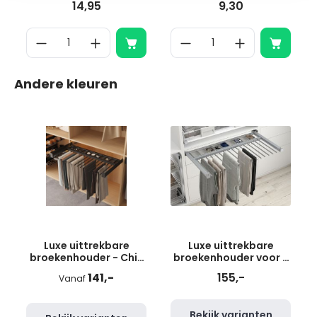
14,95
9,30
Andere kleuren
Luxe uittrekbare
Luxe uittrekbare
broekenhouder - Chic
broekenhouder voor 8
line - 490 mm diep -
broeken - zilvergrijs
141,-
155,-
Vanaf
500-600 mm
Bekijk varianten