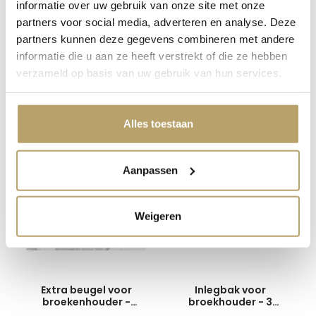
informatie over uw gebruik van onze site met onze
Opvulstuk 10mm -
partners voor social media, adverteren en analyse. Deze
antraciet
partners kunnen deze gegevens combineren met andere
3,-
informatie die u aan ze heeft verstrekt of die ze hebben
verzameld op basis van uw gebruik van hun services.
Alles toestaan
Handig om mee te bestellen
Aanpassen
Weigeren
Extra beugel voor
Inlegbak voor
broekenhouder -
broekhouder - 3
antraciet
vakken - antraciet