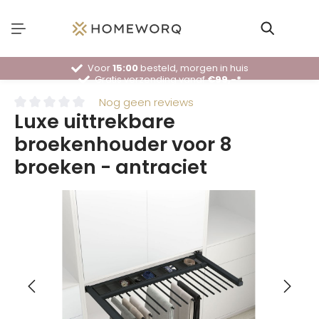
Voor
15:00
besteld, morgen in huis
Gratis verzending vanaf
€99,-*
30 dagen
bedenktijd
Deskundig
advies
Nog geen reviews
Luxe uittrekbare
broekenhouder voor 8
broeken - antraciet