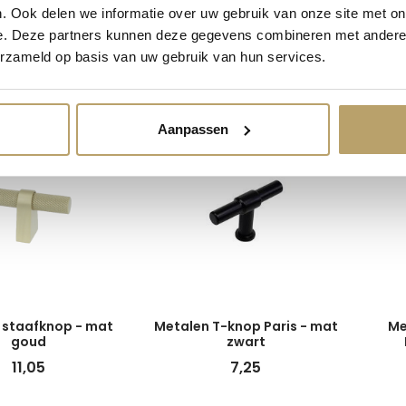
. Ook delen we informatie over uw gebruik van onze site met on
e. Deze partners kunnen deze gegevens combineren met andere i
erzameld op basis van uw gebruik van hun services.
n meubelknop -
Metalen meubelknop -
Me
 - Antiek brons
Chateau - mat goud
4,75
4,75
Aanpassen
 staafknop - mat
Metalen T-knop Paris - mat
Me
goud
zwart
11,05
7,25