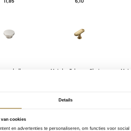
11,85
6,10
n meubelknop -
Metalen T-knop - Chateau
Meta
ircle - RVS
- mat goud
11,75
5,50
Details
 van cookies
ent en advertenties te personaliseren, om functies voor social