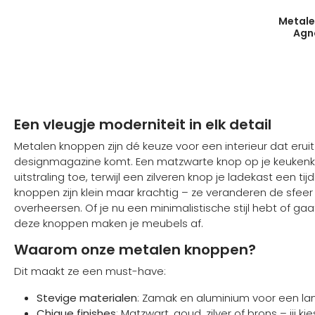
Metale
Agno
Een vleugje moderniteit in elk detail
Metalen knoppen zijn dé keuze voor een interieur dat eruitz
designmagazine komt. Een matzwarte knop op je keukenk
uitstraling toe, terwijl een zilveren knop je ladekast een tij
knoppen zijn klein maar krachtig – ze veranderen de sfee
overheersen. Of je nu een minimalistische stijl hebt of ga
deze knoppen maken je meubels af.
Waarom onze metalen knoppen?
Dit maakt ze een must-have:
Stevige materialen
: Zamak en aluminium voor een la
Chique finishes
: Matzwart, goud, zilver of brons – jij kie