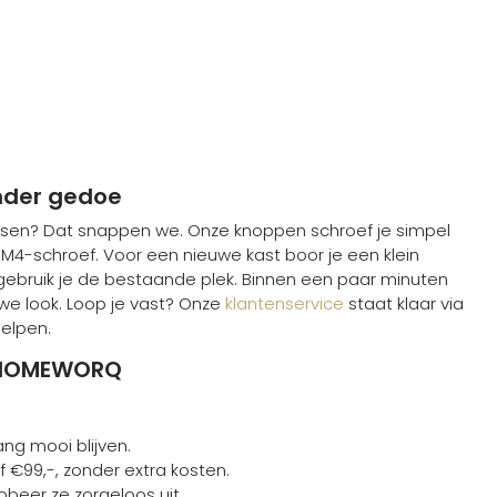
nder gedoe
ussen? Dat snappen we. Onze knoppen schroef je simpel
4-schroef. Voor een nieuwe kast boor je een klein
gebruik je de bestaande plek. Binnen een paar minuten
we look. Loop je vast? Onze
klantenservice
staat klaar via
elpen.
j HOMEWORQ
ang mooi blijven.
f €99,-, zonder extra kosten.
robeer ze zorgeloos uit.