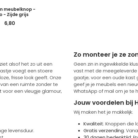
n meubelknop -
 - Zijde grijs
6,80
Zo monteer je ze zo
iet alsof het zo uit een
Geen zin in ingewikkelde kl
astje voegt een stoere
vast met de meegeleverde M
dloze, frisse look geeft. Onze
gaatje; voor een oude kast 
r van een ruimte zonder te
geef je je meubels een nieu
at voor een vleugje glamour,
WhatsApp of mail om je te h
Jouw voordelen bi
Wij maken het je makkelijk:
Kwaliteit
: Knoppen die l
nge levensduur.
Gratis verzending
: Vana
st.
30 dagen bedenktijd
: P