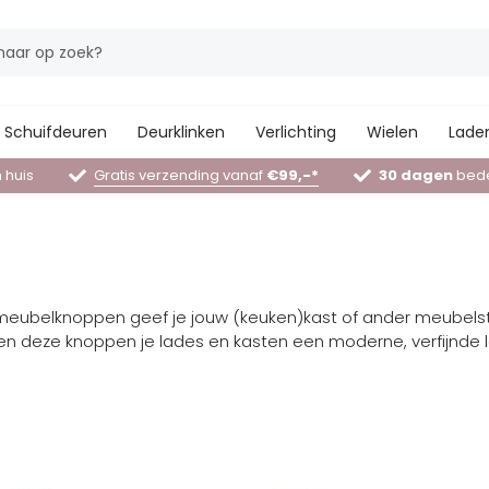
Schuifdeuren
Deurklinken
Verlichting
Wielen
Laden
 huis
Gratis verzending vanaf
€99,-*
30 dagen
bede
 meubelknoppen geef je jouw (keuken)kast of ander meubels
ven deze knoppen je lades en kasten een moderne, verfijnde l