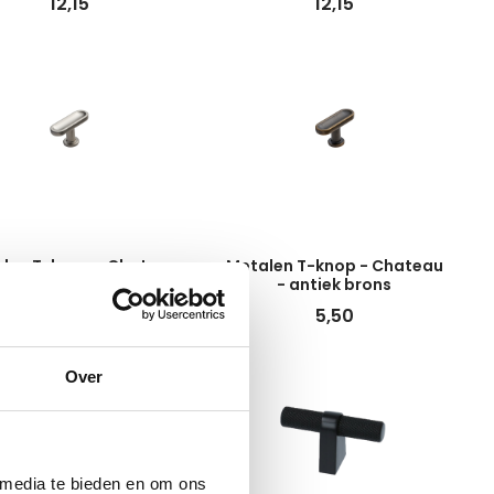
12,15
12,15
len T-knop - Chateau
Metalen T-knop - Chateau
- RVS
- antiek brons
5,15
5,50
Over
 media te bieden en om ons