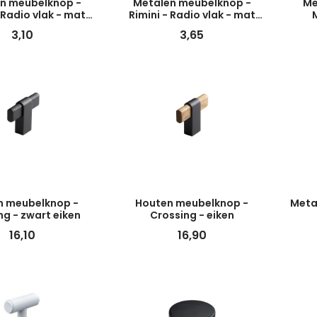
n meubelknop -
Metalen meubelknop -
Me
 Radio vlak - mat
Rimini - Radio vlak - mat
zwart
goud
3,10
3,65
n meubelknop -
Houten meubelknop -
Meta
ng - zwart eiken
Crossing - eiken
16,10
16,90