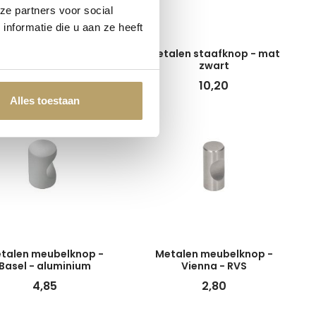
ze partners voor social
nformatie die u aan ze heeft
talen meubelknop -
Metalen staafknop - mat
Chateau - RVS
zwart
4,55
10,20
Alles toestaan
talen meubelknop -
Metalen meubelknop -
Basel - aluminium
Vienna - RVS
4,85
2,80