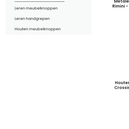
Metale
Rimini -
Leren meubelknoppen
Leren handgrepen
Houten meubelknoppen
Houte
Crossi