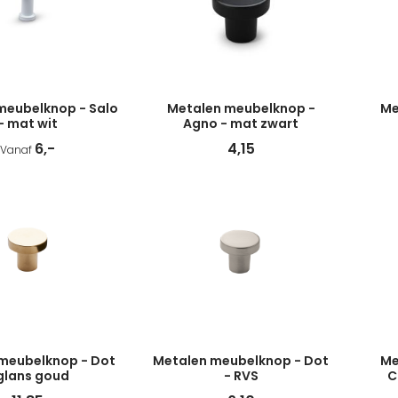
meubelknop - Salo
Metalen meubelknop -
Me
- mat wit
Agno - mat zwart
6,-
4,15
Vanaf
meubelknop - Dot
Metalen meubelknop - Dot
Me
glans goud
- RVS
C