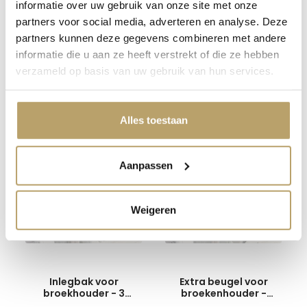
informatie over uw gebruik van onze site met onze
Opvulstuk 10mm - grijs
partners voor social media, adverteren en analyse. Deze
partners kunnen deze gegevens combineren met andere
3,95
informatie die u aan ze heeft verstrekt of die ze hebben
verzameld op basis van uw gebruik van hun services.
Alles toestaan
Handig om mee te bestellen
Aanpassen
Weigeren
Inlegbak voor
Extra beugel voor
broekhouder - 3
broekenhouder -
vakken - zilvergrijs
zilvergrijs