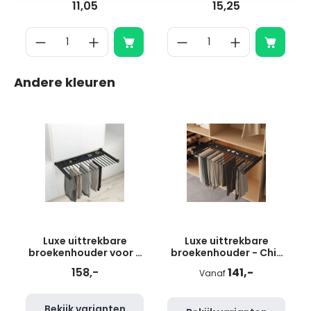
11,05
15,25
Andere kleuren
Luxe uittrekbare
Luxe uittrekbare
broekenhouder voor 8
broekenhouder - Chic
broeken - antraciet
line - 490 mm diep -
158,-
141,-
Vanaf
500-600 mm
Bekijk varianten