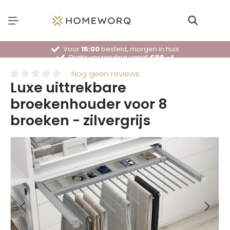
Voor
15:00
besteld, morgen in huis
Gratis verzending vanaf
€99,-*
30 dagen
bedenktijd
Deskundig
advies
Nog geen reviews
Luxe uittrekbare
broekenhouder voor 8
broeken - zilvergrijs