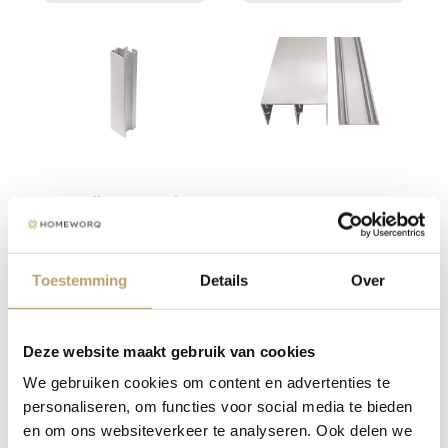
Greeplijsten - Junior 6
Set boven- en
- mat zilver - voor
onderrail - junior 6 -
10mm panelen
mat zilver
85,-
85,-
Vanaf
Vanaf
Toestemming
Details
Over
Bekijk varianten
Bekijk varianten
Deze website maakt gebruik van cookies
We gebruiken cookies om content en advertenties te
personaliseren, om functies voor social media te bieden
en om ons websiteverkeer te analyseren. Ook delen we