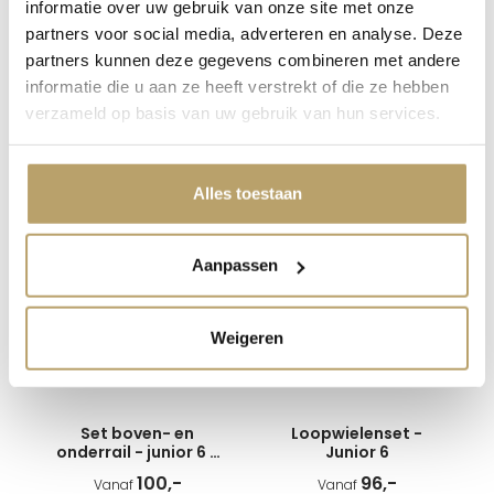
informatie over uw gebruik van onze site met onze
partners voor social media, adverteren en analyse. Deze
partners kunnen deze gegevens combineren met andere
Set boven- en
Set boven- en
informatie die u aan ze heeft verstrekt of die ze hebben
onderrail - junior 6 -
onderrail - junior 6 -
verzameld op basis van uw gebruik van hun services.
zwart
glans brons
97,-
124,-
Vanaf
Vanaf
Bekijk varianten
Bekijk varianten
Alles toestaan
Aanpassen
Weigeren
Set boven- en
Loopwielenset -
onderrail - junior 6 -
Junior 6
wit
100,-
96,-
Vanaf
Vanaf