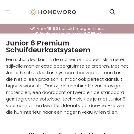
Voor
15:00
besteld, morgen in huis
Gratis verzending vanaf
€99,-*
30 dagen
bedenktijd
Deskundig
advies
Junior 6 Premium
Schuifdeurkastsysteem
Een schuifdeurkast is dé manier om op een slimme en
stijlvolle manier extra opbergruimte te creëren. Met het
Junior 6 schuifdeurkastsysteem bouw je zelf een kast
die niet alleen praktisch is, maar ook perfect aansluit
bij jouw woonstijl. Dankzij de combinatie van stevige
materialen, een doordacht ontwerp en de standaard
geïntegreerde softclose-techniek, kies je met Junior 6
voor comfort en kwaliteit. Ideaal voor doe-het-zelvers
die hun interieur naar een hoger niveau willen tillen.