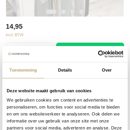
14,95
incl. BTW
In winkelwagen
Toestemming
Details
Over
Beschrijving
Door de verstelbare breedte kan met deze
Deze website maakt gebruik van cookies
antraciete beugel een extra broek opgehangen
We gebruiken cookies om content en advertenties te
worden.
personaliseren, om functies voor social media te bieden
Eigenschappen
en om ons websiteverkeer te analyseren. Ook delen we
informatie over uw gebruik van onze site met onze
Reviews
partners voor social media, adverteren en analyse. Deze