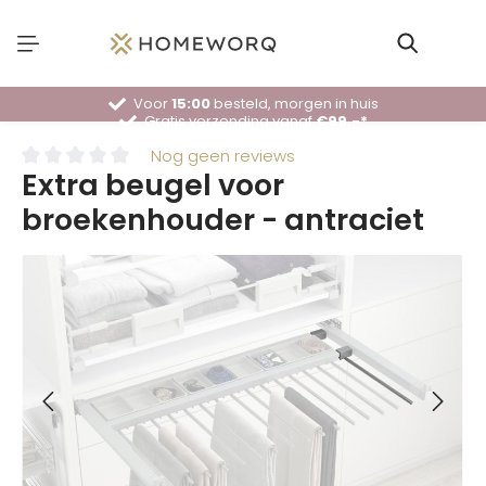
Voor
15:00
besteld, morgen in huis
Gratis verzending vanaf
€99,-*
30 dagen
bedenktijd
Deskundig
advies
Nog geen reviews
Extra beugel voor
broekenhouder - antraciet