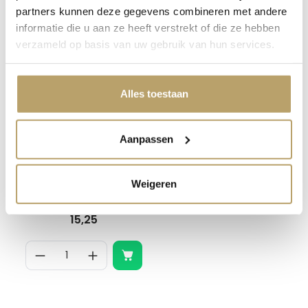
partners kunnen deze gegevens combineren met andere
informatie die u aan ze heeft verstrekt of die ze hebben
Andere kleuren
verzameld op basis van uw gebruik van hun services.
Alles toestaan
Aanpassen
Weigeren
Extra beugel voor
broekenhouder -
zilvergrijs
15,25