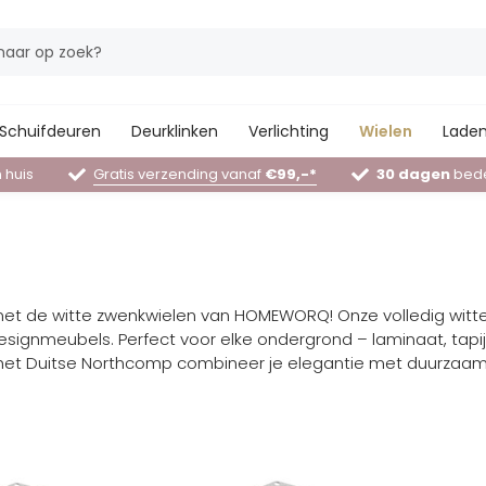
Schuifdeuren
Deurklinken
Verlichting
Wielen
Laden
 huis
Gratis verzending vanaf
€99,-*
30 dagen
bede
k met de witte zwenkwielen van HOMEWORQ! Onze volledig witte
designmeubels. Perfect voor elke ondergrond – laminaat, tap
an het Duitse Northcomp combineer je elegantie met duurzaam