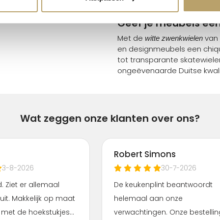
Topbeoordeling
: 9,6/10
Geef je meubels een
Met de
van 
witte zwenkwielen
en designmeubels een chique
tot transparante skatewielen,
ongeëvenaarde Duitse kwali
Wat zeggen onze klanten over ons?