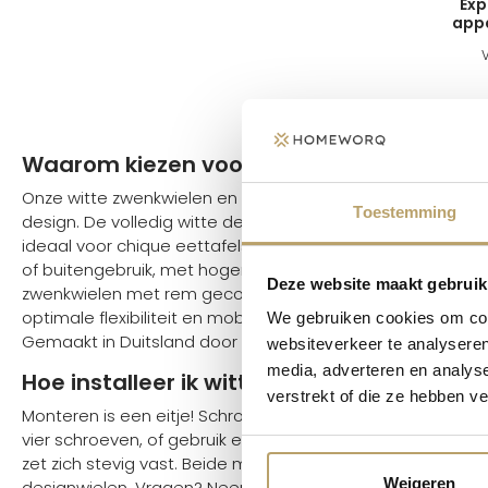
Exp
app
Waarom kiezen voor onze witte zwenkwie
Onze witte zwenkwielen en bokwielen brengen minimalisti
Toestemming
design. De volledig witte designwielen zijn een hit voor hun s
ideaal voor chique eettafels of trendy barbecues. Geschikt
of buitengebruik, met hoger draagvermogen bij grotere w
Deze website maakt gebruik
zwenkwielen met rem gecombineerd met zwenkwielen zon
optimale flexibiliteit en mobiliteit en kun je je meubel oo
We gebruiken cookies om cont
Gemaakt in Duitsland door Northcomp, voor kwaliteit die er
websiteverkeer te analyseren
media, adverteren en analys
Hoe installeer ik witte zwenkwielen?
verstrekt of die ze hebben v
Monteren is een eitje! Schroef je witte zwenkwielen met 
vier schroeven, of gebruik expanders voor gatbevestiging:
zet zich stevig vast. Beide methodes zijn een minutenklus,
Weigeren
designwielen. Vragen? Neem contact op met onze
klante