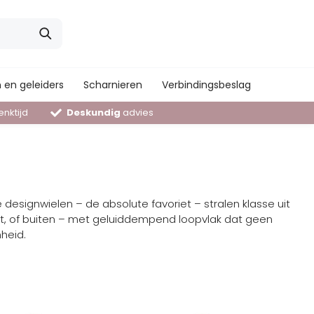
 en geleiders
Scharnieren
Verbindingsbeslag
nktijd
Deskundig
advies
 designwielen – de absolute favoriet – stralen klasse uit
ijt, of buiten – met geluiddempend loopvlak dat geen
heid.