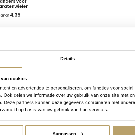
anders voor
aratenwielen
4,35
Vanaf
len?
Wat maakt HOMEWOR
sche elegantie naar elk
Hierom zijn ze een must-hav
Details
trakke, frisse uitstraling,
Duits vakmanschap
: N
 voor harde vloeren, tapijt,
Minimalistische stijl
: Vol
ielen. Veelal worden
 van cookies
Voor elke ondergrond
: 
der rem. Zo heb je een
Flexibele opties
: Met re
k geremd laten staan.
ent en advertenties te personaliseren, om functies voor social
uit springt.
. Ook delen we informatie over uw gebruik van onze site met on
Jouw voordelen bi
e. Deze partners kunnen deze gegevens combineren met andere i
Wij rollen met je mee:
erzameld op basis van uw gebruik van hun services.
plaatbevestiging vast met
Kwaliteit
: Northcomp-wie
 draai aan, en het kunststof
Gratis verzending
: Vana
 ook voor de volledig witte
30 dagen bedenktijd
: P
Aanpassen
nservice
voor handige tips!