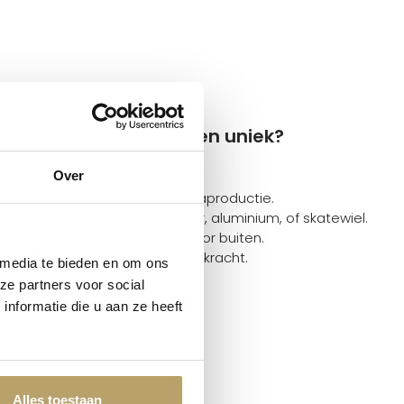
Q’s witte zwenkwielen uniek?
e:
Over
orthcomp-kwaliteit, geen massaproductie.
ledig witte designwielen, rubber, aluminium, of skatewiel.
Geluiddempend, krasvrij, ook voor buiten.
m, bokwielen, en keuze in draagkracht.
 media te bieden en om ons
ze partners voor social
j HOMEWORQ
nformatie die u aan ze heeft
len uit Duitsland.
f €99,-.
robeer zonder risico.
Alles toestaan