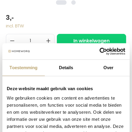
3,-
incl. BTW
In winkelwagen
Toestemming
Details
Over
Beschrijving
Dit opvulstuk wordt gemonteerd aan de kastwand
om te zorgen dat de geleider van de wand loopt en
Deze website maakt gebruik van cookies
daarmee langs het scharnier…
Meer
We gebruiken cookies om content en advertenties te
Eigenschappen
personaliseren, om functies voor social media te bieden
en om ons websiteverkeer te analyseren. Ook delen we
Reviews
informatie over uw gebruik van onze site met onze
partners voor social media, adverteren en analyse. Deze