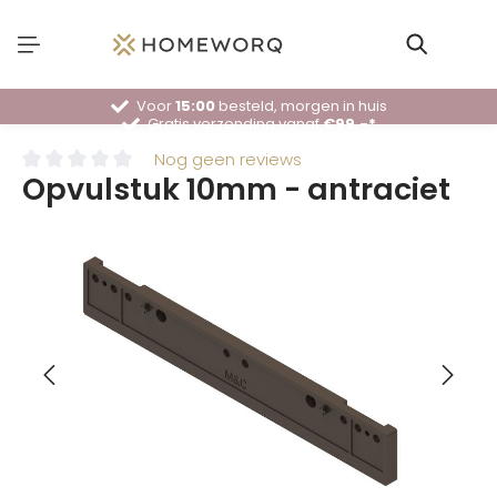
Voor
15:00
besteld, morgen in huis
Gratis verzending vanaf
€99,-*
30 dagen
bedenktijd
Deskundig
advies
Nog geen reviews
Opvulstuk 10mm - antraciet