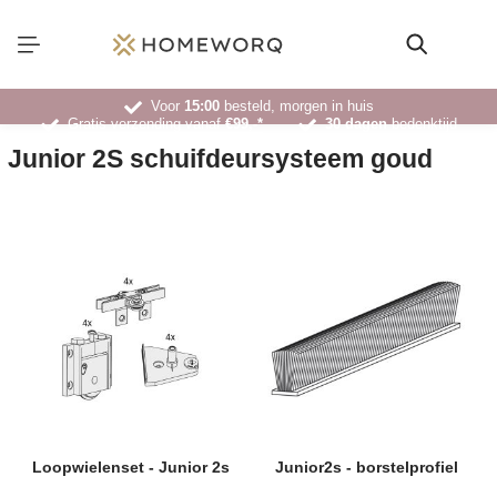
Voor
15:00
besteld, morgen in huis
Gratis verzending vanaf
€99,-*
30 dagen
bedenktijd
Deskundig
advies
Junior 2S schuifdeursysteem goud
Loopwielenset - Junior 2s
Junior2s - borstelprofiel