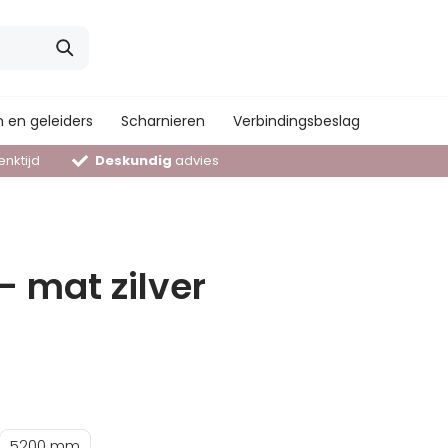
 en geleiders
Scharnieren
Verbindingsbeslag
nktijd
Deskundig
advies
- mat zilver
5200 mm