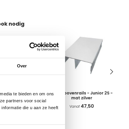
 ook nodig
Over
rails - Junior 2S -
Losse bovenrails - Junior 2S -
 media te bieden en om ons
at zilver
mat zilver
ze partners voor social
22,75
47,50
anaf
Vanaf
nformatie die u aan ze heeft
en gekocht