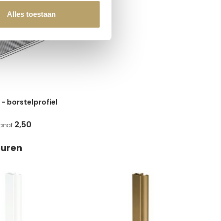
Alles toestaan
 - borstelprofiel
2,50
anaf
euren