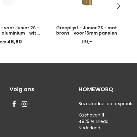
 - voor Junior 2S -
Greeplijst - Junior 2S - mat
aluminium - wit -
brons - voor 16mm panelen
 panelen - type a
46,50
119,-
naf
Volg ons
HOMEWORQ
Bezoekadres op afspraak:
Kalshoven 11
4825 AL Breda
Nederland