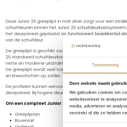
Deze Junior 2S greeplijst in mat zilver zorgt voor een str
schuifdeuren binnen het Junior 2S schuifdeurkastsysteem. 
het deurpaneel geplaatst en functioneert tegelijkertijd a
van de schuifdeur.
De greeplijst is geschikt voor houten deurpanelen van 18 m
2S standaard schuifdeurkastsysteem. Dankzij de slanke vo
nette en moderne uitstraling, zonder uitstekende handgr
Toestemming
De greeplijst wordt veel toegepast in schuifdeurkasten,
en knieschotten op zolder.
Deze website maakt gebruik
De profielen kunnen eenvoudig op maat worden gezaagd
deurpaneel. Bij hogere deuren zorgen greeplijsten daarna
We gebruiken cookies om cont
websiteverkeer te analyseren
Om een compleet Junior 2S schuifdeursysteem samen 
media, adverteren en analys
verstrekt of die ze hebben v
Greeplijsten
Bovenrail
Onderrail