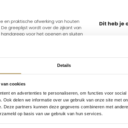
akke en praktische afwerking van houten
Dit heb je
De greeplijst wordt over de zijkant van
ls handgreep voor het openen en sluiten
m dik en sluit perfect aan op het Junior
rmgeving krijgt de schuifdeurkast een
epen of losse grepen op het deurpaneel.
Details
 wand tot wand kasten, garderobekasten
 van cookies
 en bevestigd worden aan het
Losse onder
ast voor extra stevigheid van het paneel.
ent en advertenties te personaliseren, om functies voor social
m
. Ook delen we informatie over uw gebruik van onze site met on
te stellen heb je het volgende nodig
V
e. Deze partners kunnen deze gegevens combineren met andere i
erzameld op basis van uw gebruik van hun services.
Vaak sam