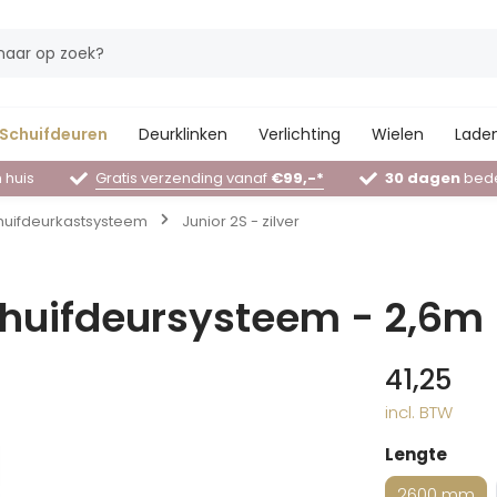
Schuifdeuren
Deurklinken
Verlichting
Wielen
Laden
 huis
Gratis verzending vanaf
€99,-*
30 dagen
bede
chuifdeurkastsysteem
Junior 2S - zilver
schuifdeursysteem - 2,6m 
41,25
incl. BTW
Lengte
2600 mm