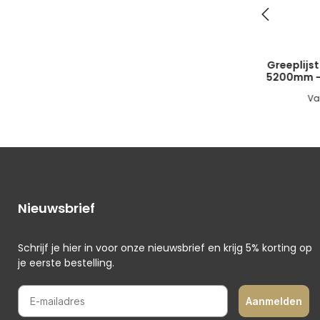
Greeplijst
5200mm - 
voor 18mm
Va
Nieuwsbrief
Schrijf je hier in voor onze nieuwsbrief en krijg 5% korting op
je eerste bestelling.
E-mailadres
Aanmelden