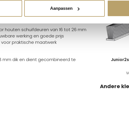
Aanpassen
oor houten schuifdeuren van 16 tot 26 mm
uwbare werking en goede prijs
kt voor praktische maatwerk
 18 mm dik en dient gecombineerd te
Junior2s
V
Andere kl