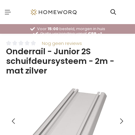
Voor
15:00
besteld, morgen in huis
Gratis verzending vanaf
€99,-*
30 dagen
bedenktijd
Deskundig
advies
Nog geen reviews
Onderrail - Junior 2S
schuifdeursysteem - 2m -
mat zilver