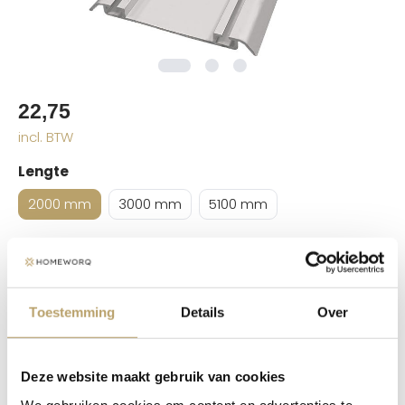
22,75
incl. BTW
Lengte
2000 mm
3000 mm
5100 mm
In winkelwagen
Toestemming
Details
Over
Beschrijving
Deze website maakt gebruik van cookies
De Junior 2S onderrail vormt de basis van een soepel
We gebruiken cookies om content en advertenties te