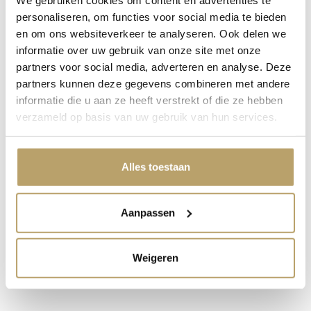
en betrouwbaar schuifdeurkastsysteem. De onderrail
personaliseren, om functies voor social media te bieden
heeft een afwerking…
Meer
en om ons websiteverkeer te analyseren. Ook delen we
Verzending & Retourneren
informatie over uw gebruik van onze site met onze
partners voor social media, adverteren en analyse. Deze
Eigenschappen
partners kunnen deze gegevens combineren met andere
Handleiding
1
informatie die u aan ze heeft verstrekt of die ze hebben
verzameld op basis van uw gebruik van hun services.
Reviews
Dit heb je ook nodig
Alles toestaan
Aanpassen
Weigeren