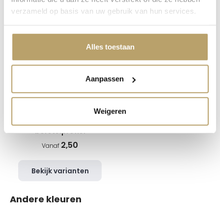
Vaak samen gekocht
verzameld op basis van uw gebruik van hun services.
Alles toestaan
Aanpassen
Weigeren
Junior2s -
borstelprofiel
2,50
Vanaf
Bekijk varianten
Andere kleuren