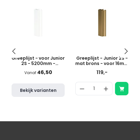
Greeplijst - voor Junior
Greeplijst - Junior 2S -
2S - 5200mm -
mat brons - voor 16mm
aluminium - wit - voor
panelen
46,50
119,-
Vanaf
18mm panelen - type a
Bekijk varianten