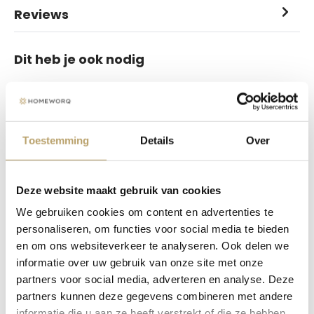
Reviews
Dit heb je ook nodig
Toestemming
Details
Over
Deze website maakt gebruik van cookies
We gebruiken cookies om content en advertenties te
Losse onderrails -
Losse bovenrails -
personaliseren, om functies voor social media te bieden
Junior 2S - mat zilver
Junior 2S - mat zilver
en om ons websiteverkeer te analyseren. Ook delen we
22,75
47,50
Vanaf
Vanaf
informatie over uw gebruik van onze site met onze
partners voor social media, adverteren en analyse. Deze
Bekijk varianten
Bekijk varianten
partners kunnen deze gegevens combineren met andere
informatie die u aan ze heeft verstrekt of die ze hebben