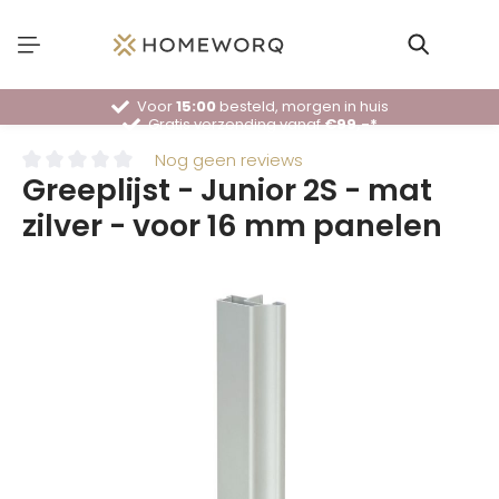
Voor
15:00
besteld, morgen in huis
Gratis verzending vanaf
€99,-*
30 dagen
bedenktijd
Deskundig
advies
Nog geen reviews
Greeplijst - Junior 2S - mat
zilver - voor 16 mm panelen