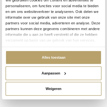
en betrouwbaar schuifdeurkastsysteem. De onderrail
personaliseren, om functies voor social media te bieden
heeft een afwerking…
Meer
en om ons websiteverkeer te analyseren. Ook delen we
Verzending & Retourneren
informatie over uw gebruik van onze site met onze
partners voor social media, adverteren en analyse. Deze
Eigenschappen
partners kunnen deze gegevens combineren met andere
Handleiding
1
informatie die u aan ze heeft verstrekt of die ze hebben
verzameld op basis van uw gebruik van hun services.
Reviews
Dit heb je ook nodig
Alles toestaan
Aanpassen
Weigeren