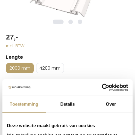
27,-
incl. BTW
Lengte
2000 mm
4200 mm
In winkelwagen
Toestemming
Details
Over
Beschrijving
Deze website maakt gebruik van cookies
De Junior 2S onderrail vormt de basis van een soepel
We gebruiken cookies om content en advertenties te