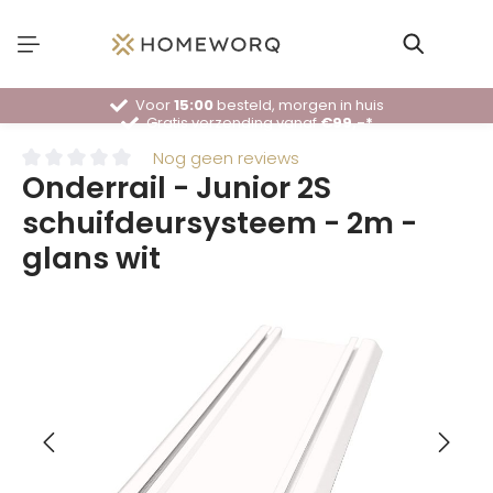
Voor
15:00
besteld, morgen in huis
Gratis verzending vanaf
€99,-*
30 dagen
bedenktijd
Deskundig
advies
Nog geen reviews
Onderrail - Junior 2S
schuifdeursysteem - 2m -
glans wit