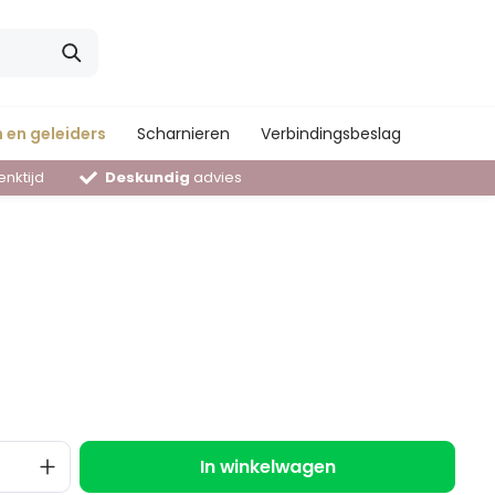
 en geleiders
Scharnieren
Verbindingsbeslag
nktijd
Deskundig
advies
In winkelwagen