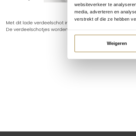
websiteverkeer te analyseren
media, adverteren en analys
verstrekt of die ze hebben v
Met dit lade verdeelschot in de kleur antraciet kan een l
De verdeelschotjes worden aan de ladeverder geklikt.
Weigeren