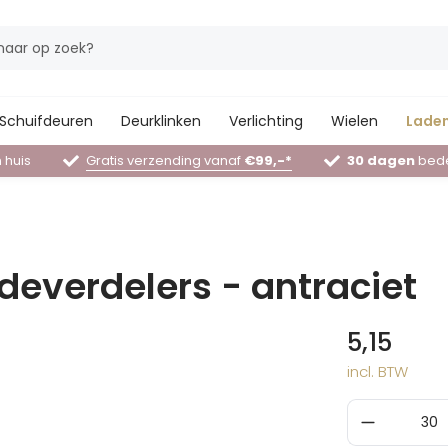
Schuifdeuren
Deurklinken
Verlichting
Wielen
Laden
 huis
Gratis verzending vanaf
€99,-*
30 dagen
bede
deverdelers - antraciet
5,15
incl. BTW