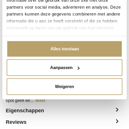
informatie over uw gebruik van onze site met onze
partners voor social media, adverteren en analyse. Deze
In winkelwagen
partners kunnen deze gegevens combineren met andere
informatie die u aan ze heeft verstrekt of die ze hebben
Belangrijkste eigenschappen
verzameld op basis van uw gebruik van hun services.
Wattage per spot
2.40 W
Alles toestaan
Diameter
71 mm
Aanpassen
Beschrijving
Weigeren
Deze complete set bestaat uit drie cora emotion inbouw led
spots en een trafo met touch opbouwdimmer. Deze LED-
spot geeft ee…
Meer
Eigenschappen
Reviews