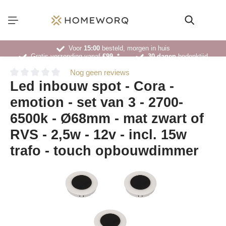
Voor
15:00
besteld, morgen in huis
Gratis verzending vanaf
€99,-*
30 dagen
bedenktijd
Deskundig
advies
Nog geen reviews
Led inbouw spot - Cora -
emotion - set van 3 - 2700-
6500k - Ø68mm - mat zwart of
RVS - 2,5w - 12v - incl. 15w
trafo - touch opbouwdimmer