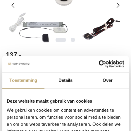
137,-
incl. BTW
Aantal spots
Toestemming
Details
Over
Set van 2 spots
Set van 3 spots
Set van 5 spots
Type led aansturing
Deze website maakt gebruik van cookies
We gebruiken cookies om content en advertenties te
Afstandsbediening wit
Afstandsbediening zwart
personaliseren, om functies voor social media te bieden
Wandschakelaar
Opbouwdimmer
en om ons websiteverkeer te analyseren. Ook delen we